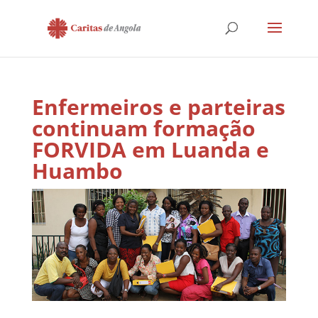
Enfermeiros e parteiras
continuam formação
FORVIDA em Luanda e
Huambo