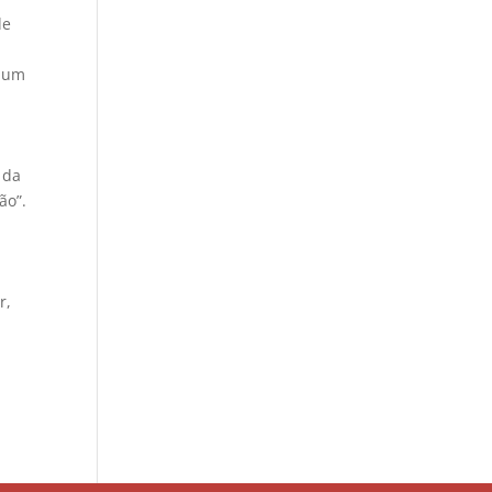
de
, um
 da
ão”.
r,