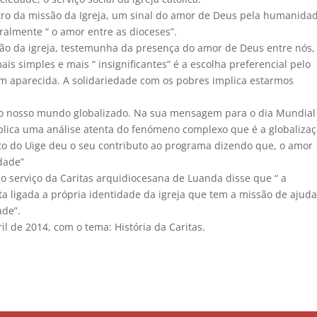
ntro da missão da Igreja, um sinal do amor de Deus pela humanida
teralmente “ o amor entre as dioceses”.
são da igreja, testemunha da presença do amor de Deus entre nós
is simples e mais “ insignificantes” é a escolha preferencial pelo
em aparecida. A solidariedade com os pobres implica estarmos
 no nosso mundo globalizado. Na sua mensagem para o dia Mundial
mplica uma análise atenta do fenómeno complexo que é a globalizaç
to do Uige deu o seu contributo ao programa dizendo que, o amor
idade”
o serviço da Caritas arquidiocesana de Luanda disse que “ a
ta ligada a própria identidade da igreja que tem a missão de ajuda
ade”.
il de 2014, com o tema: História da Caritas.